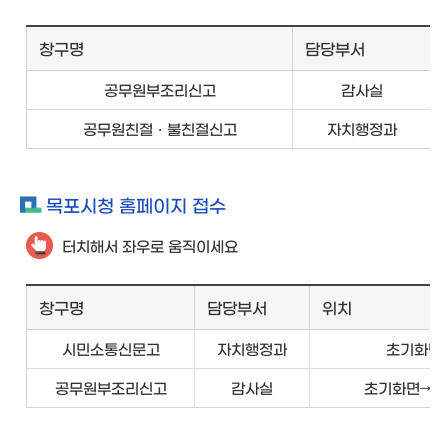
창구명
담당부서
공무원부조리신고
감사실
공무원친절ㆍ불친절신고
자치행정과
목포시청 홈페이지 접수
터치해서 좌우로 움직이세요
창구명
담당부서
위치
시민소통신문고
자치행정과
초기화면
공무원부조리신고
감사실
초기화면→참