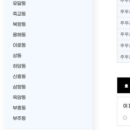
주무
유달동
주무
죽교동
주무
북항동
주무
용해동
이로동
주무
상동
주무
하당동
신흥동
삼향동
옥암동
이
부흥동
부주동