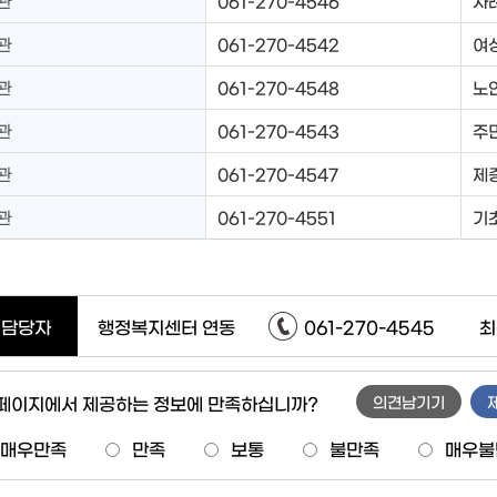
관
061-270-4546
사
관
061-270-4542
여
관
061-270-4548
노인
관
061-270-4543
주
관
061-270-4547
제
관
061-270-4551
기
담당자
행정복지센터 연동
061-270-4545
최
 페이지에서 제공하는 정보에 만족하십니까?
의견남기기
매우만족
만족
보통
불만족
매우불