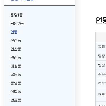
용당1동
연
용당2동
연동
산정동
동장
연산동
팀장
원산동
팀장
대성동
주무
목원동
동명동
주무
삼학동
주무
만호동