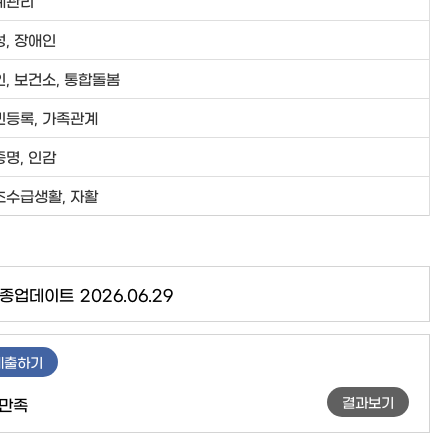
례관리
성, 장애인
, 보건소, 통합돌봄
민등록, 가족관계
증명, 인감
초수급생활, 자활
종업데이트
2026.06.29
제출하기
결과보기
만족