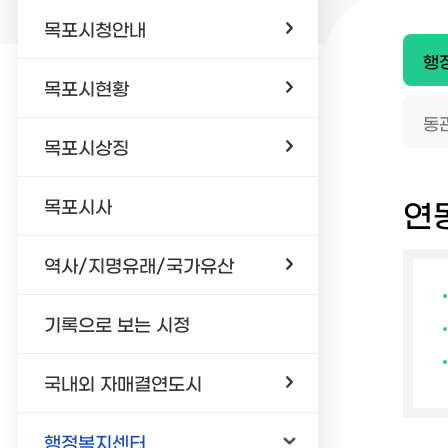
목포시청안내
행
목포시현황
동
목포시상징
목포시사
연
역사/지명유래/국가유산
기록으로 보는 시정
국내외 자매결연도시
행정복지센터