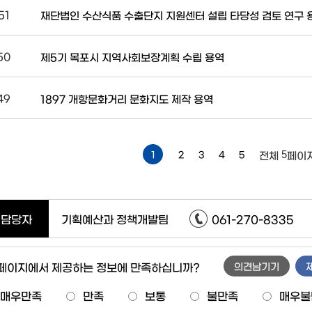
51
재단법인 수산식품 수출단지 지원센터 설립 타당성 검토 연구 
50
제5기 목포시 지역사회보장계획 수립 용역
49
1897 개항문화거리 문화지도 제작 용역
5
1
2
3
4
5
전체
페이지
담당자
기획예산과 정책개발팀
061-270-8335
 페이지에서 제공하는 정보에 만족하십니까?
의견남기기
매우만족
만족
보통
불만족
매우불